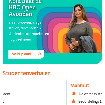
Kom naar de
HBO Open
Avonden
Sfeer proeven, vragen
stellen, docenten en
studenten ontmoeten en
nog veel meer.
Meld je aan!
Studentenverhalen
Mahmut
Doktersassistent
Beoordeling: 10