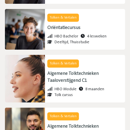
Tolken & Vertalen
Oriëntatiecursus
HBO Bachelor
4 lesweken
Deeltijd, Thuisstudie
Tolken & Vertalen
Algemene Tolktechnieken
Taaloverstijgend C1
HBO Module
8 maanden
Tolk cursus
Tolken & Vertalen
Algemene Tolktechnieken