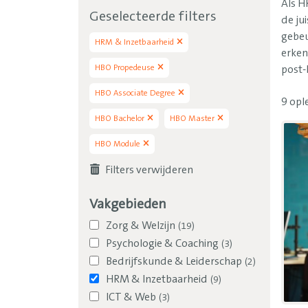
Als H
Geselecteerde filters
de ju
gebeu
HRM & Inzetbaarheid
erken
HBO Propedeuse
post-
HBO Associate Degree
9
opl
HBO Bachelor
HBO Master
HBO Module
Filters verwijderen
Vakgebieden
Zorg & Welzijn
(
19
)
Psychologie & Coaching
(
3
)
Bedrijfskunde & Leiderschap
(
2
)
HRM & Inzetbaarheid
(
9
)
ICT & Web
(
3
)