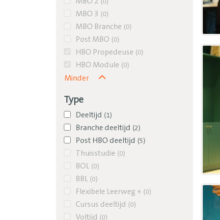
MBO 2
(
0
)
MBO 3
(
0
)
MBO Branche
(
0
)
Post MBO
(
0
)
HBO Propedeuse
(
0
)
HBO Module
(
0
)
Minder
Type
Deeltijd
(
1
)
Branche deeltijd
(
2
)
Post HBO deeltijd
(
5
)
Thuisstudie
(
0
)
BOL
(
0
)
BBL
(
0
)
Flexibele Leerweg +
(
0
)
Cursus deeltijd
(
0
)
Voltijd
(
0
)