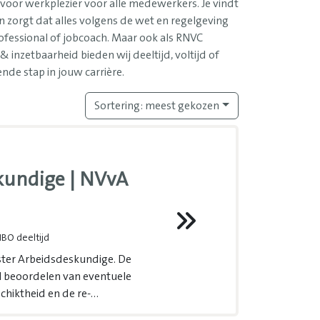
in voor werkplezier voor alle medewerkers. Je vindt
en zorgt dat alles volgens de wet en regelgeving
fessional of jobcoach. Maar ook als RNVC
zetbaarheid bieden wij deeltijd, voltijd of
nde stap in jouw carrière.
Sortering:
meest gekozen
kundige | NVvA
HBO deeltijd
ister Arbeidsdeskundige. De
el beoordelen van eventuele
chiktheid en de re-
ennis van relevante wet- en