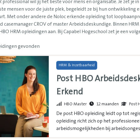
R professional wil jij het beste voor mens en organisatie. Je zet je 
iste mensen voor de juiste plek, begeleidt ze bij hun ontwikkeling 
rt. Met onder andere de Noloc erkende opleiding tot loopbaanpro
d casemanager CROV of master Arbeidsdeskundige. Binnen HRM & in
HBO HRM opleidingen aan. Bij Capabel Hogeschool zet je een volge
eidingen gevonden
HRM & Inzetbaarheid
Post HBO Arbeidsdes
Erkend
HBO Master
12 maanden
Post 
De post HBO opleiding leidt op tot reg
opleiding richt zich op het professione
arbeidsmogelijkheden bij arbeidsonges
integratiebegeleiding. Hiertoe doe je k