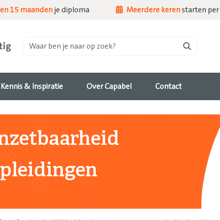
nen 15 maanden
je diploma
Meerdere keren
starten per 
Waar ben je naar op zoek?
Kennis & Inspiratie
Over Capabel
Contact
nzetbaarheid
pleidingen