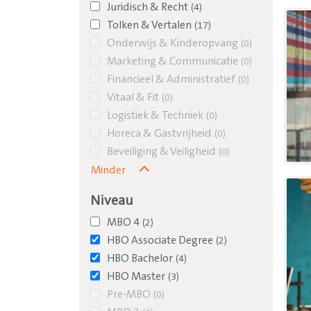
Juridisch & Recht
(
4
)
Tolken & Vertalen
(
17
)
Onderwijs & Kinderopvang
(
0
)
Marketing & Communicatie
(
0
)
Financieel & Administratief
(
0
)
Vitaal & Fit
(
0
)
Logistiek & Techniek
(
0
)
Horeca & Gastvrijheid
(
0
)
Beveiliging & Veiligheid
(
0
)
Minder
Niveau
MBO 4
(
2
)
HBO Associate Degree
(
2
)
HBO Bachelor
(
4
)
HBO Master
(
3
)
Pre-MBO
(
0
)