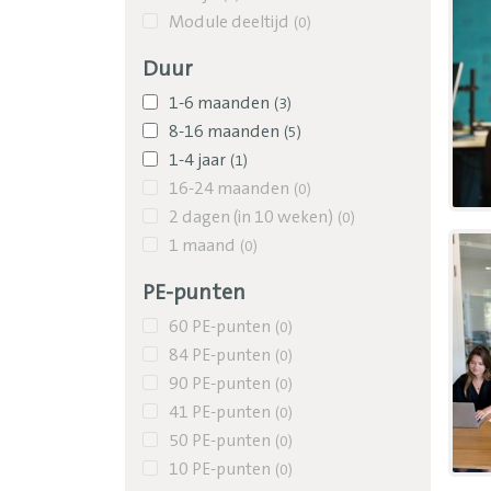
Module deeltijd
(
0
)
Duur
1-6 maanden
(
3
)
8-16 maanden
(
5
)
1-4 jaar
(
1
)
16-24 maanden
(
0
)
2 dagen (in 10 weken)
(
0
)
1 maand
(
0
)
PE-punten
60 PE-punten
(
0
)
84 PE-punten
(
0
)
90 PE-punten
(
0
)
41 PE-punten
(
0
)
50 PE-punten
(
0
)
10 PE-punten
(
0
)