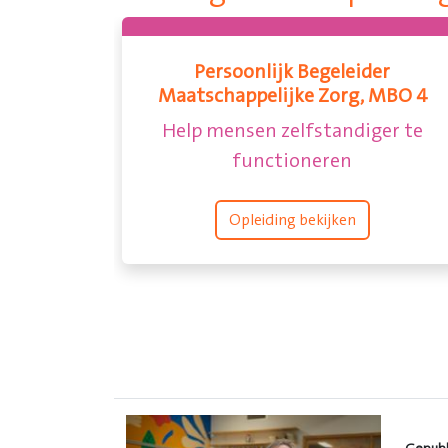
Doktersassistent, MBO 4
Verzorge
sisteren bij behandelingen en
Aanbieden van z
onderzoeken
Opleiding bekijken
Oplei