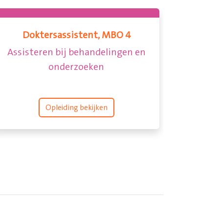
dagogisch
Onderwijsassistent, MBO 
MBO 4
Je begeleidt en ondersteunt lee
f actie en
persoonlijk
n?
ken
Opleiding bekijken