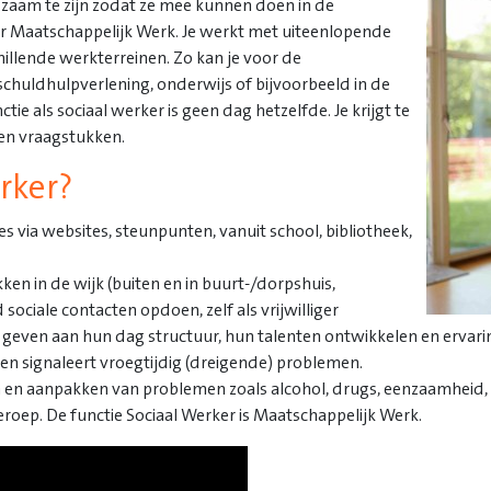
dzaam te zijn zodat ze mee kunnen doen in de
er Maatschappelijk Werk. Je werkt met uiteenlopende
hillende werkterreinen. Zo kan je voor de
 schuldhulpverlening, onderwijs of bijvoorbeeld in de
 als sociaal werker is geen dag hetzelfde. Je krijgt te
en vraagstukken.
rker?
s via websites, steunpunten, vanuit school, bibliotheek,
ken in de wijk (buiten en in buurt-/dorpshuis,
ciale contacten opdoen, zelf als vrijwilliger
geven aan hun dag structuur, hun talenten ontwikkelen en ervar
en signaleert vroegtijdig (dreigende) problemen.
 en aanpakken van problemen zoals alcohol, drugs, eenzaamheid, ov
eroep. De functie Sociaal Werker is Maatschappelijk Werk.