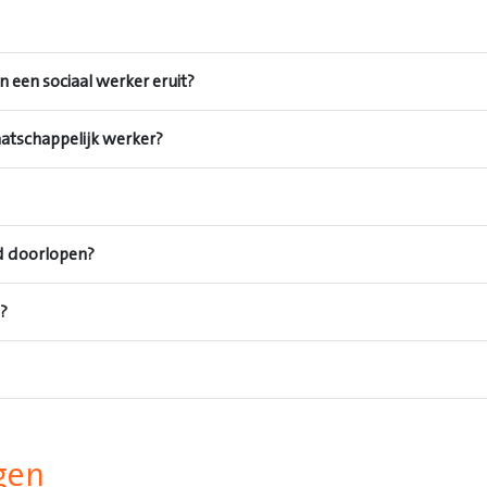
n een sociaal werker eruit?
aatschappelijk werker?
ld doorlopen?
?
gen