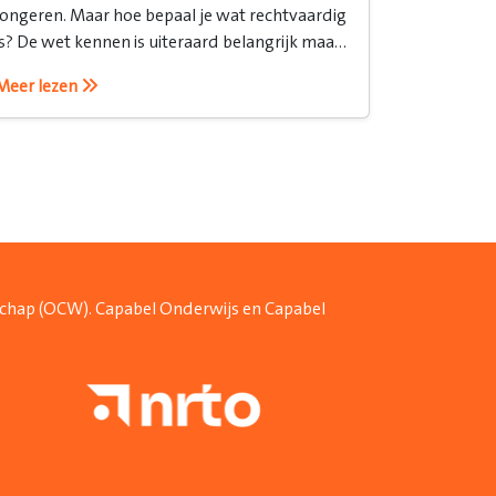
jongeren. Maar hoe bepaal je wat rechtvaardig
is? De wet kennen is uiteraard belangrijk maar
het is ook belangrijk om te weten hoe je het
Meer lezen
recht inzet.
schap (OCW). Capabel Onderwijs en Capabel