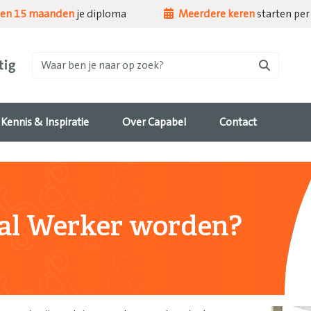
nen 15 maanden
je diploma
Meerdere keren
starten per 
Waar ben je naar op zoek?
Kennis & Inspiratie
Over Capabel
Contact
al Werker worden?