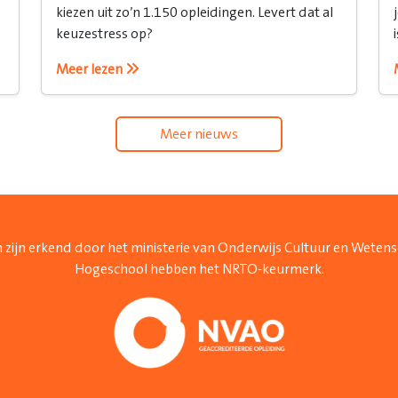
kiezen uit zo’n 1.150 opleidingen. Levert dat al
keuzestress op?
Meer lezen
Meer nieuws
 zijn erkend door het ministerie van Onderwijs Cultuur en Weten
Hogeschool hebben het NRTO-keurmerk.