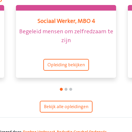
nde-IG, MBO 3
Gespecialiseerd pe
medewerker, 
org en ondersteuning
Rust en structuur o
uitdaginge
ding bekijken
Opleiding bekij
Bekijk alle opleidingen