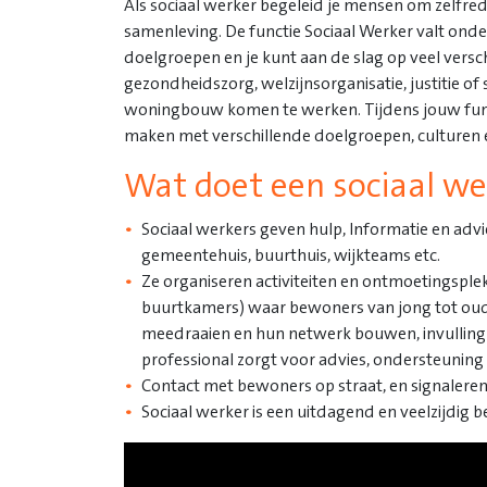
Als sociaal werker begeleid je mensen om zelfre
samenleving. De functie Sociaal Werker valt ond
doelgroepen en je kunt aan de slag op veel versc
gezondheidszorg, welzijnsorganisatie, justitie of
woningbouw komen te werken. Tijdens jouw functie
maken met verschillende doelgroepen, culturen 
Wat doet een sociaal we
Sociaal werkers geven hulp, Informatie en advie
gemeentehuis, buurthuis, wijkteams etc.
Ze organiseren activiteiten en ontmoetingsplek
buurtkamers) waar bewoners van jong tot oud so
meedraaien en hun netwerk bouwen, invulling 
professional zorgt voor advies, ondersteuning 
Contact met bewoners op straat, en signaleren
Sociaal werker is een uitdagend en veelzijdig b