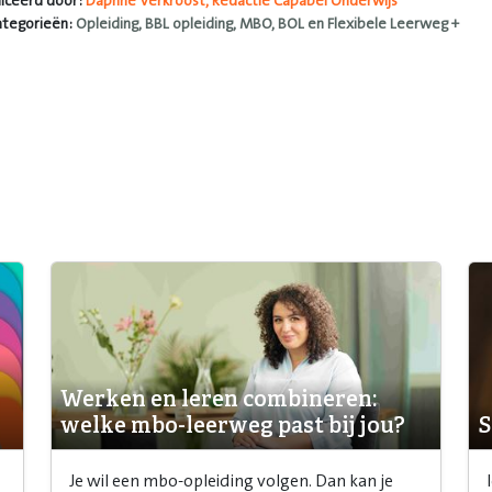
iceerd door:
Daphne Verkroost, Redactie Capabel Onderwijs
ategorieën:
Opleiding, BBL opleiding, MBO, BOL en Flexibele Leerweg +
Werken en leren combineren:
welke mbo-leerweg past bij jou?
S
Je wil een mbo-opleiding volgen. Dan kan je