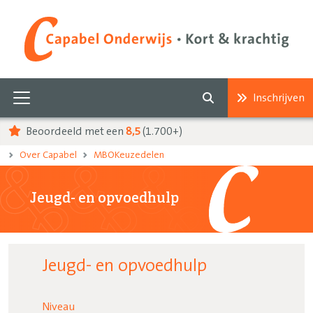
Inschrijven
Beoordeeld met een
8,5
(1.700+)
Over Capabel
MBOKeuzedelen
Jeugd- en opvoedhulp
Jeugd- en opvoedhulp
Niveau