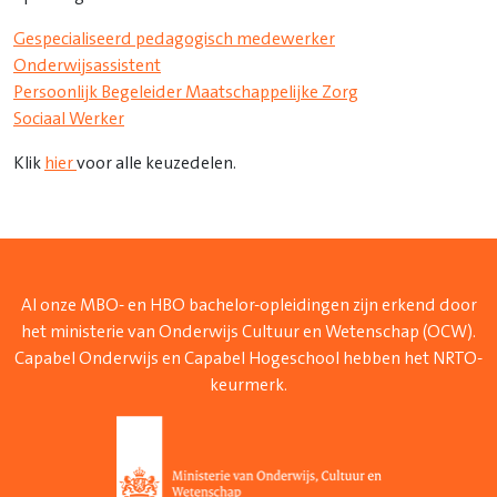
Gespecialiseerd pedagogisch medewerker
Onderwijsassistent
Persoonlijk Begeleider Maatschappelijke Zorg
Sociaal Werker
Klik
hier
voor alle keuzedelen.
Al onze MBO- en HBO bachelor-opleidingen zijn erkend door
het ministerie van Onderwijs Cultuur en Wetenschap (OCW).
Capabel Onderwijs en Capabel Hogeschool hebben het NRTO-
keurmerk.