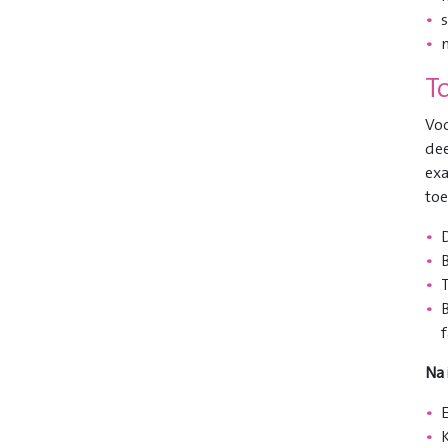
T
Voo
dee
exa
toe
T
B
Na 
K