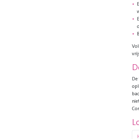
E
o
B
Vol
vri
D
De 
opl
bac
nie
Con
L