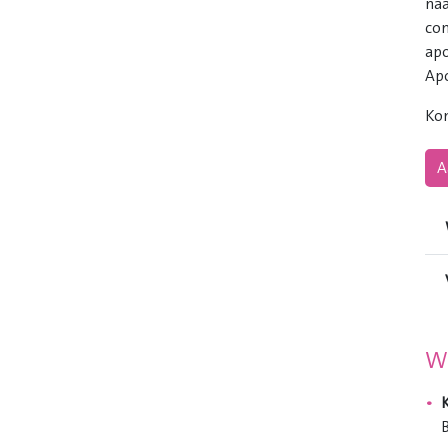
naa
con
apo
Apo
Kom
A
Wa
K
B