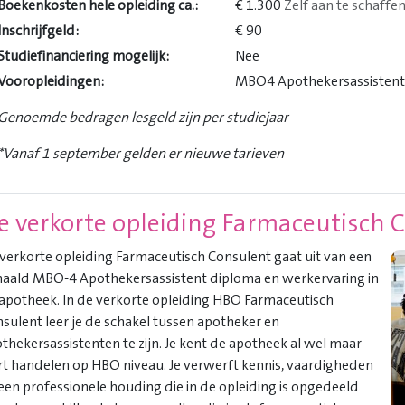
Boekenkosten hele opleiding ca.:
€ 1.300
Zelf aan te schaffe
Inschrijfgeld:
€ 90
Studiefinanciering mogelijk:
Nee
Vooropleidingen:
MBO4 Apothekersassistent 
Genoemde bedragen lesgeld zijn per studiejaar
*Vanaf 1 september gelden er nieuwe tarieven
e verkorte opleiding Farmaceutisch 
verkorte opleiding Farmaceutisch Consulent gaat uit van een
aald MBO-4 Apothekersassistent diploma en werkervaring in
apotheek. In de verkorte opleiding HBO Farmaceutisch
sulent leer je de schakel tussen apotheker en
thekersassistenten te zijn. Je kent de apotheek al wel maar
rt handelen op HBO niveau. Je verwerft kennis, vaardigheden
een professionele houding die in de opleiding is opgedeeld