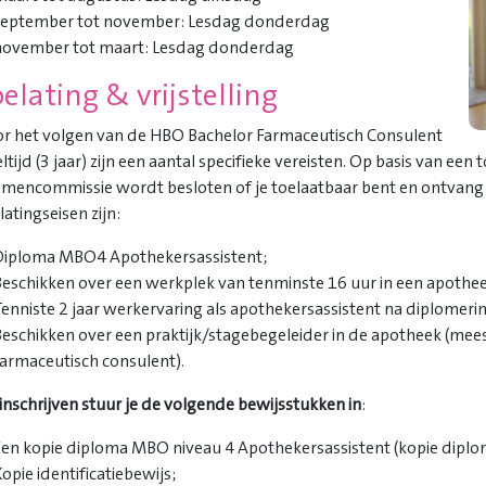
september tot november: Lesdag donderdag
november tot maart: Lesdag donderdag
oelating & vrijstelling
r het volgen van de HBO Bachelor Farmaceutisch Consulent
ltijd (3 jaar) zijn een aantal specifieke vereisten. Op basis van een
mencommissie wordt besloten of je toelaatbaar bent en ontvang je 
latingseisen zijn:
Diploma MBO4 Apothekersassistent;
Beschikken over een werkplek van tenminste 16 uur in een apothee
enniste 2 jaar werkervaring als apothekersassistent na diplomerin
eschikken over een praktijk/stagebegeleider in de apotheek (mees
farmaceutisch consulent).
inschrijven stuur je de volgende bewijsstukken in
:
Een kopie diploma MBO niveau 4 Apothekersassistent (kopie diplom
opie identificatiebewijs;