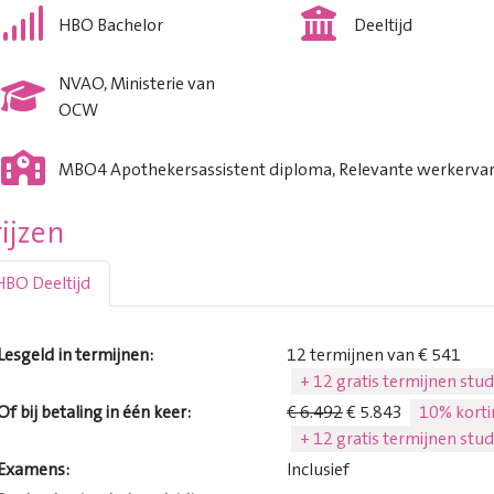
HBO Bachelor
Deeltijd
NVAO, Ministerie van
OCW
MBO4 Apothekersassistent diploma, Relevante werkervar
rijzen
HBO Deeltijd
Lesgeld in termijnen:
12 termijnen van € 541
+ 12 gratis termijnen stud
Of bij betaling in één keer:
€ 6.492
€ 5.843
10% korti
+ 12 gratis termijnen stud
Examens:
Inclusief