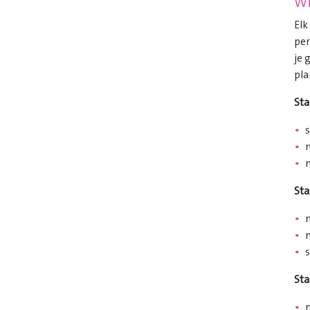
Wi
Elk
per
je 
pla
Sta
St
Sta