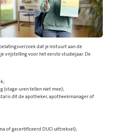
 toelatingsverzoek dat je instuurt aan de
vrijstelling voor het eerste studiejaar. De
k;
g (stage-uren tellen niet mee);
tal is dit de apotheker, apotheekmanager of
a of gecertificeerd DUO uittreksel);