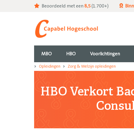
Beoordeeld met een
8,5
(1.700+)
Bin
MBO
HBO
Voorlichtingen
Opleidingen
Zorg & Welzijn opleidingen
HBO Verkort Bac
Consul