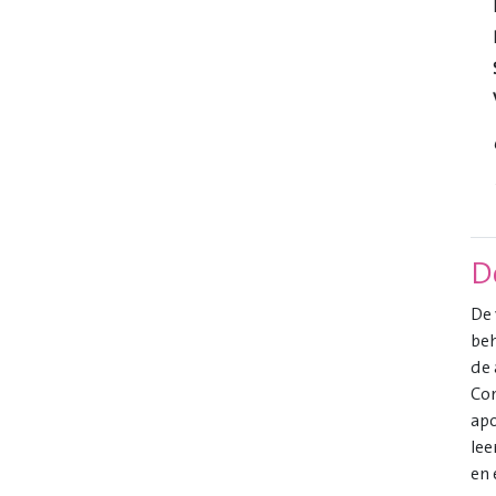
D
De 
beh
de 
Con
apo
lee
en 