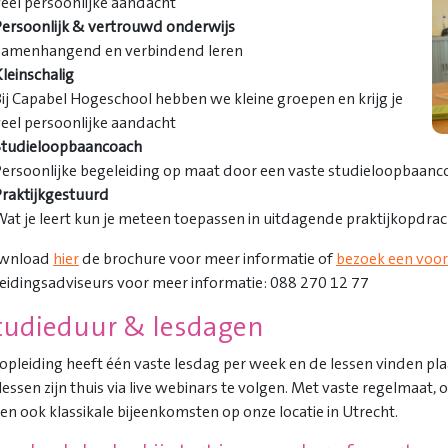
veel persoonlijke aandacht
Persoonlijk & vertrouwd onderwijs
Samenhangend en verbindend leren
leinschalig
ij Capabel Hogeschool hebben we kleine groepen en krijg je
veel persoonlijke aandacht
Studieloopbaancoach
Persoonlijke begeleiding op maat door een vaste studieloopbaanc
Praktijkgestuurd
Wat je leert kun je meteen toepassen in uitdagende praktijkopdra
wnload
hier
de brochure voor meer informatie of
bezoek een voor
eidingsadviseurs voor meer informatie: 088 270 12 77
tudieduur & lesdagen
opleiding heeft één vaste lesdag per week en de lessen vinden pl
lessen zijn thuis via live webinars te volgen. Met vaste regelmaat
den ook klassikale bijeenkomsten op onze locatie in Utrecht.