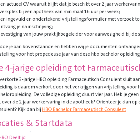
en actueel CV waaruit blijkt dat je beschikt over 2 jaar werkervar
werkplek bij een apotheek van minimaal 16 uur per week;
Een ingevuld en ondertekend vrijstellingsformulier met verzoek to
ntvang je na inschrijving;
evestiging van jouw praktijkbegeleider voor aanwezigheid bij de s
doe je aan bovenstaande en hebben wij je documenten ontvange
jstelling voor het propedeuse jaar van deze hbo bachelor opleiding,
e 4-jarige opleiding tot Farmaceutis
verkorte 3-jarige HBO opleiding Farmaceutisch Consulent sluit a
eiding is daarom verkort door het verkrijgen van vrijstelling voor
heloropleiding. De volledige opleiding duurt vier jaar. Heb je ge
t over de 2 jaar werkervaring in de apotheek? Oriënteer je dan o
sulent? Kijk dan bij
HBO Bachelor Farmaceutisch Consulent
ocaties & Startdata
HBO Deeltijd