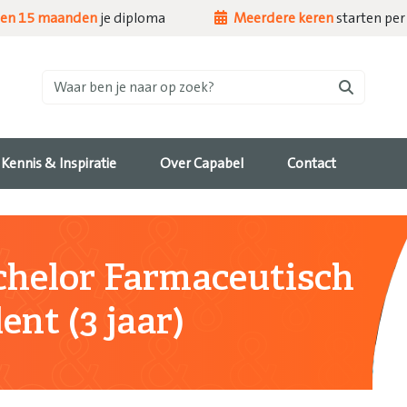
nen 15 maanden
je diploma
Meerdere keren
starten per 
Waar ben je naar op zoek?
Kennis & Inspiratie
Over Capabel
Contact
helor Farmaceutisch
ent (3 jaar)