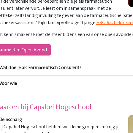
r de verschillende beroepsrollen die je als farmaceutich
sulent later vervult. Je leert om in samenspraak met de
theker zelfstandig invulling te geven aan de farmaceutische pati
thekersassistent? Kijk dan bij volledige 4 jarige
HBO Bachelor Far
 kennismaken! Proef de sfeer tijdens een van onze open avonden
anmelden Open Avond
Wat doe je als Farmaceutisch Consulent?
Voor wie
arom bij Capabel Hogeschool
leinschalig
ij Capabel Hogeschool hebben we kleine groepen en krijg je