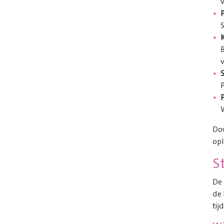
K
B
Do
opl
S
De 
de 
tij