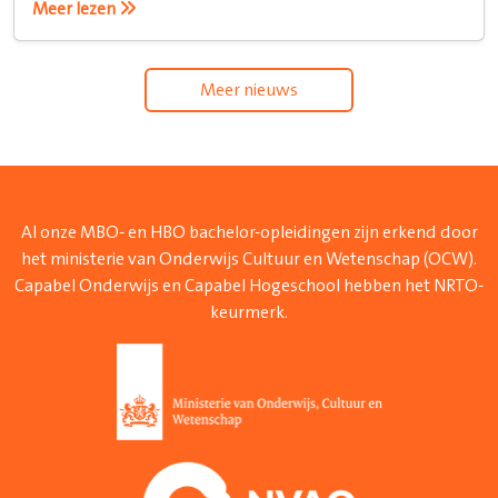
Meer lezen
Meer nieuws
Al onze MBO- en HBO bachelor-opleidingen zijn erkend door
het ministerie van Onderwijs Cultuur en Wetenschap (OCW).
Capabel Onderwijs en Capabel Hogeschool hebben het NRTO-
keurmerk.