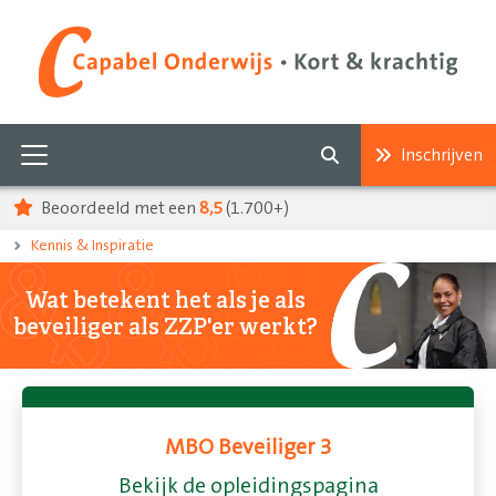
Inschrijven
Beoordeeld met een
8,5
(1.700+)
Kennis & Inspiratie
Wat betekent het als je als
beveiliger als ZZP'er werkt?
MBO Beveiliger 3
Bekijk de opleidingspagina