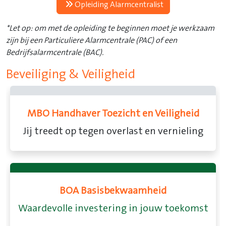
Opleiding Alarmcentralist
*Let op: om met de opleiding te beginnen moet je werkzaam
zijn bij een Particuliere Alarmcentrale (PAC) of een
Bedrijfsalarmcentrale (BAC).
Beveiliging & Veiligheid
ndhaver Toezicht en Veiligheid
dt op tegen overlast en vernieling
Elke da
BOA Basisbekwaamheid
lle investering in jouw toekomst
Basisoplei