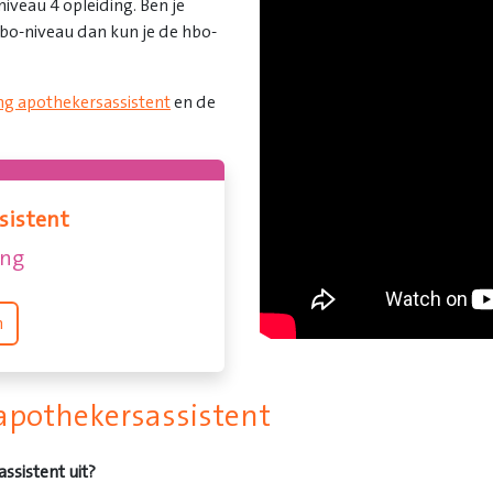
iveau 4 opleiding. Ben je
hbo-niveau dan kun je de hbo-
ng apothekersassistent
en de
sistent
ing
n
 apothekersassistent
sistent uit?