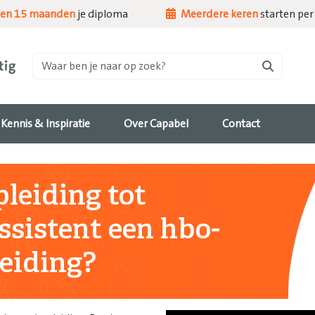
nen 15 maanden
je diploma
Meerdere keren
starten per 
Waar ben je naar op zoek?
Kennis & Inspiratie
Over Capabel
Contact
pleiding tot
sistent een hbo-
eiding?