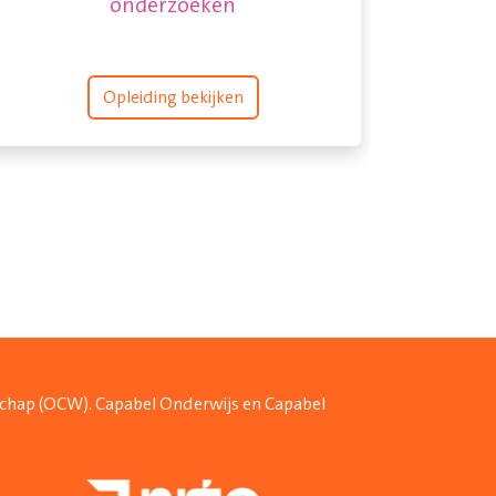
onderzoeken
Opleiding bekijken
schap (OCW). Capabel Onderwijs en Capabel