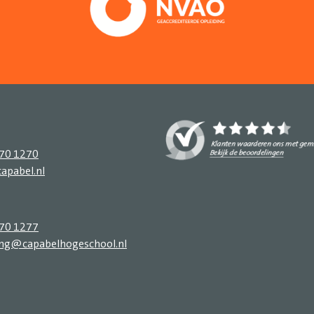
270 1270
apabel.nl
270 1277
ing@capabelhogeschool.nl