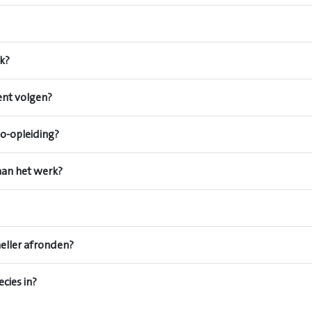
jk?
ent volgen?
bo-opleiding?
aan het werk?
neller afronden?
cies in?