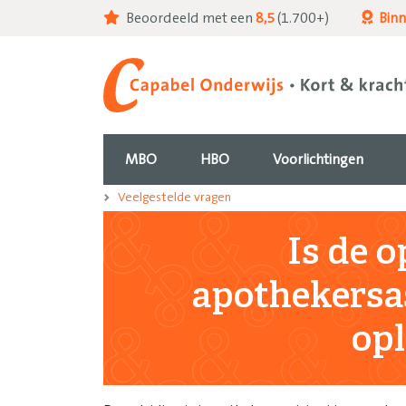
Beoordeeld met een
8,5
(1.700+)
Bin
MBO
HBO
Voorlichtingen
Veelgestelde vragen
Is de o
apothekersas
opl