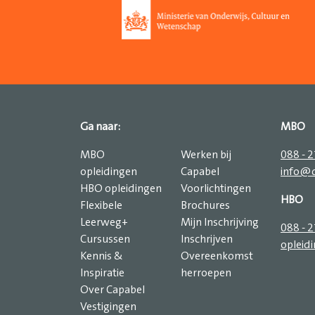
Ga naar:
MBO
MBO
Werken bij
088 - 
opleidingen
Capabel
info@c
HBO opleidingen
Voorlichtingen
HBO
Flexibele
Brochures
Leerweg+
Mijn Inschrijving
088 - 
Cursussen
Inschrijven
opleid
Kennis &
Overeenkomst
Inspiratie
herroepen
Over Capabel
Vestigingen