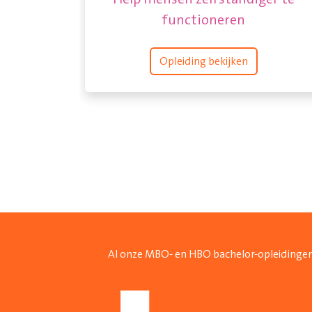
functioneren
Opleiding bekijken
Al onze MBO- en HBO bachelor-opleidingen