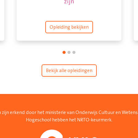
zijn
Opleiding bekijken
Bekijk alle opleidingen
 zijn erkend door het ministerie van Onderwijs Cultuur en Weten
Hogeschool hebben het NRTO-keurmerk.