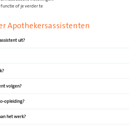
unctie of je verder te
ver Apothekersassistenten
sistent uit?
jk?
ent volgen?
bo-opleiding?
aan het werk?