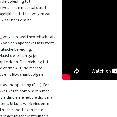
 de opleiding tot
-niveau 4 en meestal duurt
ogelijkheid tot het volgen van
n klaar bent om de
nt
volg je zowel theoretische als
rk van een apothekersassistent.
utische bereiding,
Naast de lessen ga je
p te doen. De opleiding tot
de vormen. Bij de meeste
OL en BBL-variant volgen.
n avondopleiding (FL +). Een
kkelijker te combineren met
opleiding en je hebt je diploma
stent. Je kunt werk vinden in
inische apotheken, in de
farmaceutische instellingen.