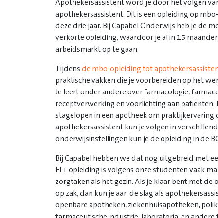
Apothekersassistent word je door het volgen van
apothekersassistent. Dit is een opleiding op mbo
deze drie jaar. Bij Capabel Onderwijs heb je de m
verkorte opleiding, waardoor je al in 15 maande
arbeidsmarkt op te gaan.
Tijdens
de mbo-opleiding tot apothekersassiste
praktische vakken die je voorbereiden op het we
Je leert onder andere over farmacologie, farmace
receptverwerking en voorlichting aan patiënten. 
stagelopen in een apotheek om praktijkervaring o
apothekersassistent kun je volgen in verschillen
onderwijsinstellingen kun je de opleiding in de B
Bij Capabel hebben we dat nog uitgebreid met ee
FL+ opleiding is volgens onze studenten vaak ma
zorgtaken als het gezin. Als je klaar bent met de 
op zak, dan kun je aan de slag als apothekersassi
openbare apotheken, ziekenhuisapotheken, polikl
farmaceutische industrie, laboratoria, en andere 