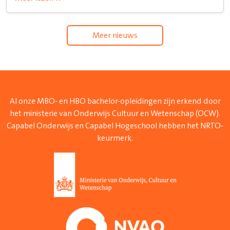
Meer nieuws
Al onze MBO- en HBO bachelor-opleidingen zijn erkend door
het ministerie van Onderwijs Cultuur en Wetenschap (OCW).
Capabel Onderwijs en Capabel Hogeschool hebben het NRTO-
keurmerk.