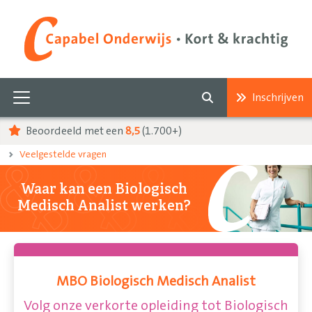
Inschrijven
Beoordeeld met een
8,5
(1.700+)
Veelgestelde vragen
Waar kan een Biologisch
Medisch Analist werken?
MBO Biologisch Medisch Analist
Volg onze verkorte opleiding tot Biologisch