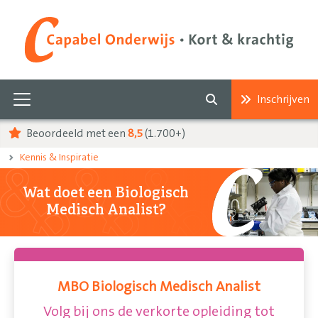
Inschrijven
Beoordeeld met een
8,5
(1.700+)
Kennis & Inspiratie
Wat doet een Biologisch
Medisch Analist?
MBO Biologisch Medisch Analist
Volg bij ons de verkorte opleiding tot