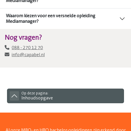
Mediamanager?
Waarom kiezen voor een versnelde opleiding
Mediamanager?
Nog vragen?
088 - 270 12 70
info@capabel.nl
Op deze pagina:
Inhoudsopgave
Al onze MBO- en HBO bachelor-opleidingen zijn erkend door