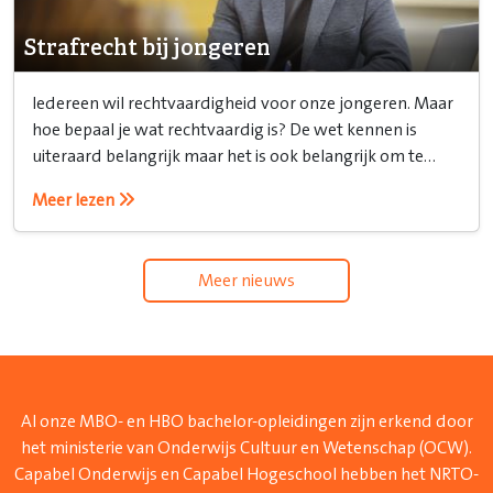
Strafrecht bij jongeren
Iedereen wil rechtvaardigheid voor onze jongeren. Maar
hoe bepaal je wat rechtvaardig is? De wet kennen is
uiteraard belangrijk maar het is ook belangrijk om te
weten hoe je het recht inzet.
Meer lezen
Meer nieuws
Al onze MBO- en HBO bachelor-opleidingen zijn erkend door
het ministerie van Onderwijs Cultuur en Wetenschap (OCW).
Capabel Onderwijs en Capabel Hogeschool hebben het NRTO-