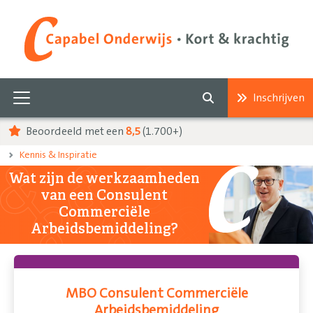
Inschrijven
Beoordeeld met een
8,5
(1.700+)
Kennis & Inspiratie
Wat zijn de werkzaamheden
van een Consulent
Commerciële
Arbeidsbemiddeling?
MBO Consulent Commerciële
Arbeidsbemiddeling