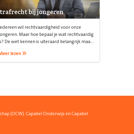
trafrecht bij jongeren
Iedereen wil rechtvaardigheid voor onze
jongeren. Maar hoe bepaal je wat rechtvaardig
is? De wet kennen is uiteraard belangrijk maar
het is ook belangrijk om te weten hoe je het
Meer lezen
recht inzet.
schap (OCW). Capabel Onderwijs en Capabel