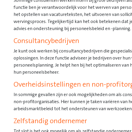
Sommige consulenten werken intern bij grote bedrijven als
functie ben je verantwoordelijk voor het werven van persone
het opstellen van vacatureteksten, het uitvoeren van solli
wervingsproces. Tegelijkertijd kan het ook betekenen dat 
advies en ondersteuning bij personeelsbeleid en -planning.
Consultancybedrijven
Je kunt ook werken bij consultancybedrijven die gespeciali
oplossingen. In deze functie adviseer je bedrijven over hun
personeelsplanning. Je helpt hen bij het optimaliseren va
hun personeelsbeheer.
Overheidsinstellingen en non-profitor
In sommige gevallen zijn er ook mogelijkheden om als cons
non-profitorganisaties. Hier kunnen je taken variëren van h
arbeidsmarktbeleid tot het ondersteunen van werkzoekend
Zelfstandig ondernemer
Tot slot is het ook mogelijk om als zelfstandig onderneme