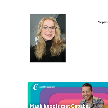
Gepubl
Maak kennis met Capabel