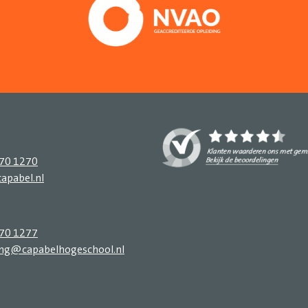
270 1270
apabel.nl
270 1277
ing@capabelhogeschool.nl