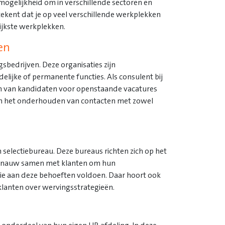
mogelijkheid om in verschillende sectoren en
tekent dat je op veel verschillende werkplekken
rijkste werkplekken.
en
sbedrijven. Deze organisaties zijn
elijke of permanente functies. Als consulent bij
en van kandidaten voor openstaande vacatures
n en het onderhouden van contacten met zowel
selectiebureau. Deze bureaus richten zich op het
kt nauw samen met klanten om hun
ie aan deze behoeften voldoen. Daar hoort ook
 klanten over wervingsstrategieën.