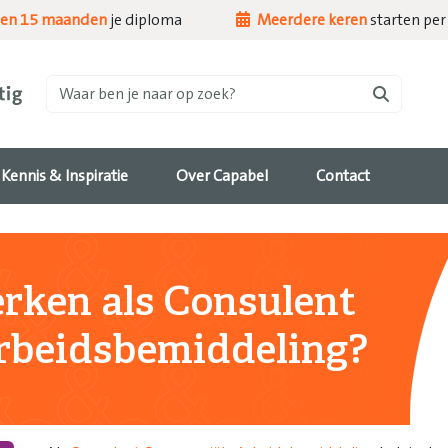
nen 15 maanden
je diploma
Meerdere keren
starten per 
Waar ben je naar op zoek?
Kennis & Inspiratie
Over Capabel
Contact
rken als Consulent
rbeidsbemiddeling?