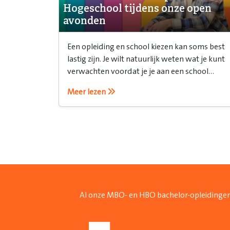
Hogeschool tijdens onze open
avonden
Een opleiding en school kiezen kan soms best
lastig zijn. Je wilt natuurlijk weten wat je kunt
verwachten voordat je je aan een school
verbindt. Daarvoor is een open avond ideaal!
Meer lezen
Al onze MBO- en HBO bachelor-opleidingen