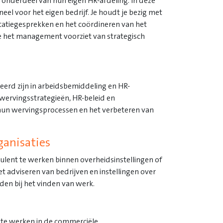
 onderdeel van hun eigen HR-afdeling. In deze
el voor het eigen bedrijf. Je houdt je bezig met
citatiegesprekken en het coördineren van het
je het management voorziet van strategisch
seerd zijn in arbeidsbemiddeling en HR-
 wervingsstrategieën, HR-beleid en
n hun wervingsprocessen en het verbeteren van
ganisaties
ulent te werken binnen overheidsinstellingen of
et adviseren van bedrijven en instellingen over
en bij het vinden van werk.
r te werken in de commerciële