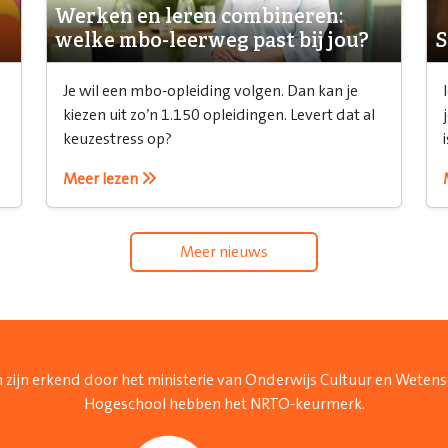
Werken en leren combineren:
welke mbo-leerweg past bij jou?
S
Je wil een mbo-opleiding volgen. Dan kan je
kiezen uit zo’n 1.150 opleidingen. Levert dat al
keuzestress op?
Meer lezen
Meer nieuws
 zijn erkend door het ministerie van Onderwijs Cultuur en Weten
Hogeschool hebben het NRTO-keurmerk.