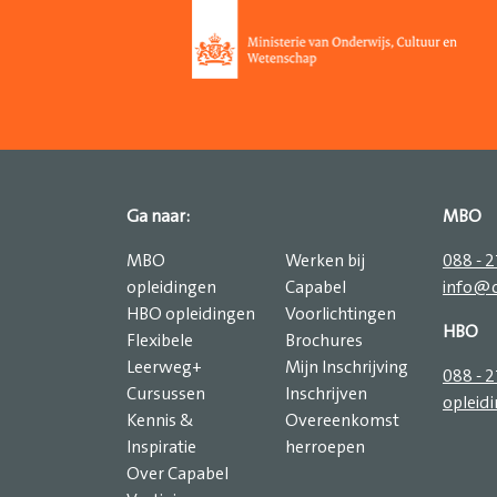
Ga naar:
MBO
MBO
Werken bij
088 - 
opleidingen
Capabel
info@c
HBO opleidingen
Voorlichtingen
HBO
Flexibele
Brochures
Leerweg+
Mijn Inschrijving
088 - 
Cursussen
Inschrijven
opleid
Kennis &
Overeenkomst
Inspiratie
herroepen
Over Capabel