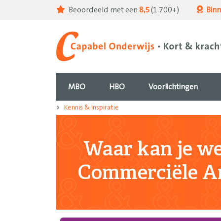
Beoordeeld met een
8,5
(1.700+)
Bin
MBO
HBO
Voorlichtingen
Kennis & Inspiratie
Waar kan je we
Commerciële A