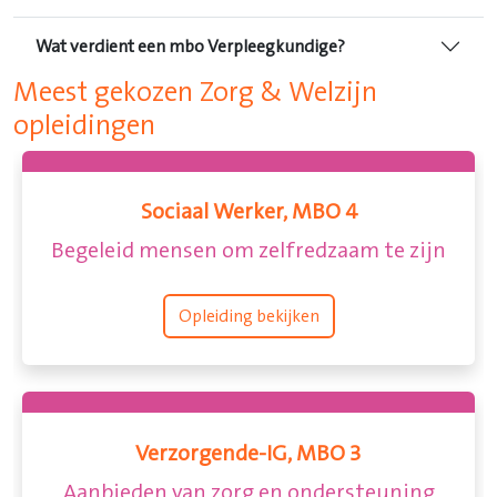
Wat verdient een mbo Verpleegkundige?
Meest gekozen Zorg & Welzijn
opleidingen
Doktersassistent, MBO 4
m te zijn
Assisteren bij behandelingen en on
Tandartsassistent, MBO 4
Leer alles over tandheelkunde. Z
3
anatomie als fysiologie
teuning