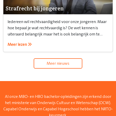
Strafrecht bij jongeren
Iedereen wil rechtvaardigheid voor onze jongeren. Maar
hoe bepaal je wat rechtvaardig is? De wet kennen is
uiteraard belangrijk maar het is ook belangrijk om te
weten hoe je het recht inzet.
Meer lezen
Meer nieuws
Al onze MBO- en HBO bachelor-opleidingen zijn erkend door
het ministerie van Onderwijs Cultuur en Wetenschap (OCW).
Capabel Onderwijs en Capabel Hogeschool hebben het NRTO-
keurmerk.