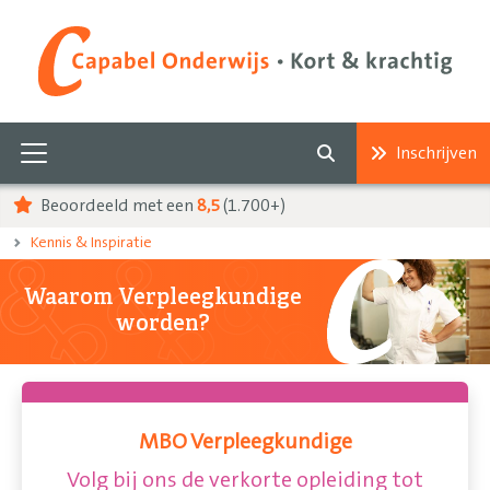
Inschrijven
Beoordeeld met een
8,5
(1.700+)
Kennis & Inspiratie
Waarom Verpleegkundige
worden?
MBO Verpleegkundige
Volg bij ons de verkorte opleiding tot