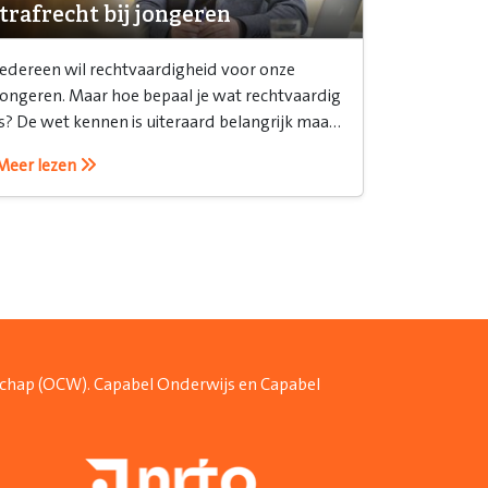
trafrecht bij jongeren
Iedereen wil rechtvaardigheid voor onze
jongeren. Maar hoe bepaal je wat rechtvaardig
is? De wet kennen is uiteraard belangrijk maar
het is ook belangrijk om te weten hoe je het
Meer lezen
recht inzet.
schap (OCW). Capabel Onderwijs en Capabel