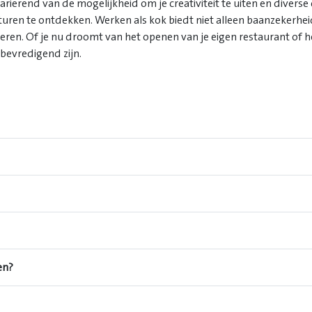
riërend van de mogelijkheid om je creativiteit te uiten en divers
lturen te ontdekken. Werken als kok biedt niet alleen baanzekerh
nderen. Of je nu droomt van het openen van je eigen restaurant of 
 bevredigend zijn.
en?