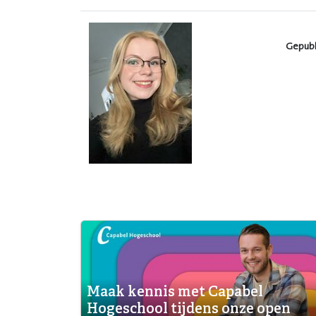
Gepubl
Maak kennis met Capabel
Hogeschool tijdens onze open