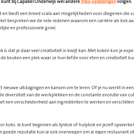
Je kunt bij Capabel Onderwijs wel andere
mbo-opleidingen
volgen.
nd en biedt een breed scala aan mogelijkheden voor diegenen di
ikel bespreken we de vele redenen waarom een carrière als kok aantr
lijke en professionele groei.
 is dat je daar veel creativiteit in kwijt kan. Met koken kun je e
s de keuken een plek waar ze hun liefde voor eten en creativiteit
gt nieuwe uitdagingen en kansen om te leren. Of je nu werkt in een 
t, de diversiteit van de werkplekken en de constante evolutie van cu
m met een verscheidenheid aan ingrediënten te werken en verschille
r koks. Je kunt beginnen als lijnkok of hulpkok en jezelf opwerken
en goede reputatie kun je ook overwegen om je eigen restaurant of c