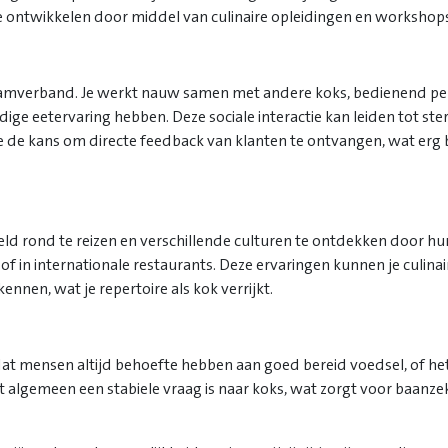
 ontwikkelen door middel van culinaire opleidingen en workshops
eamverband. Je werkt nauw samen met andere koks, bedienend pe
ige eetervaring hebben. Deze sociale interactie kan leiden tot st
 de kans om directe feedback van klanten te ontvangen, wat erg b
ld rond te reizen en verschillende culturen te ontdekken door hun 
 of in internationale restaurants. Deze ervaringen kunnen je culin
nnen, wat je repertoire als kok verrijkt.
at mensen altijd behoefte hebben aan goed bereid voedsel, of het 
het algemeen een stabiele vraag is naar koks, wat zorgt voor baanz