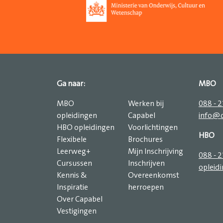
Ga naar:
MBO
MBO
Werken bij
088 - 
opleidingen
Capabel
info@c
HBO opleidingen
Voorlichtingen
HBO
Flexibele
Brochures
Leerweg+
Mijn Inschrijving
088 - 
Cursussen
Inschrijven
opleid
Kennis &
Overeenkomst
Inspiratie
herroepen
Over Capabel
Vestigingen