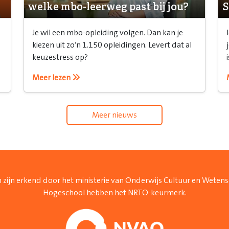
welke mbo-leerweg past bij jou?
S
Je wil een mbo-opleiding volgen. Dan kan je
kiezen uit zo’n 1.150 opleidingen. Levert dat al
keuzestress op?
Meer lezen
Meer nieuws
 zijn erkend door het ministerie van Onderwijs Cultuur en Weten
Hogeschool hebben het NRTO-keurmerk.