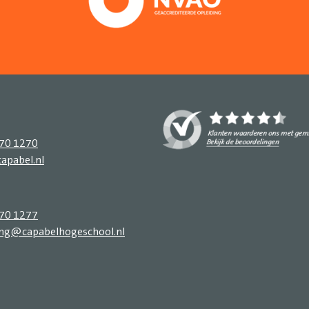
270 1270
apabel.nl
270 1277
ing@capabelhogeschool.nl