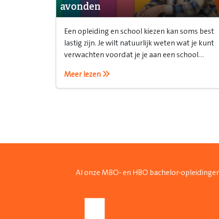
avonden
Een opleiding en school kiezen kan soms best
lastig zijn. Je wilt natuurlijk weten wat je kunt
verwachten voordat je je aan een school
verbindt. Daarvoor is een open avond ideaal!
Meer lezen
Al onze MBO- en HBO bachelor-opleidingen