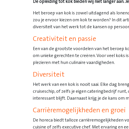
De opleiding tot kok bieden wij niet langer aan. 
Het beroep van kok is zowel uitdagend als lone
zou je ervoor kiezen om kok te worden? In dit art
diversiteit van het werk tot de kansen op persoon
Creativiteit en passie
Een van de grootste voordelen van het beroep kok
om unieke gerechten te creëren. Voor veel koks i
plezieren met hun culinaire vaardigheden.
Diversiteit
Het werk van een kok is nooit saai. Elke dag bren
cruiseschip, of zelfs je eigen cateringbedrijf run
interessant blijft. Daarnaast krijg je de kans o
Carrièremogelijkheden en groei
De horeca biedt talloze carrièremogelijkheden voo
cuisine of zelfs executive chef. Met ervaring en e