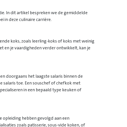
atie. In dit artikel bespreken we de gemiddelde
 in deze culinaire carrière.
nde koks, zoals leerling-koks of koks met weinig
et en je vaardigheden verder ontwikkelt, kan je
enen doorgaans het laagste salaris binnen de
e salaris toe. Een souschef of chefkok met
pecialiseren in een bepaald type keuken of
aire opleiding hebben gevolgd aan een
isaties zoals patisserie, sous-vide koken, of