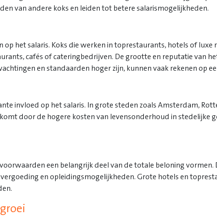
den van andere koks en leiden tot betere salarismogelijkheden.
op het salaris. Koks die werken in toprestaurants, hotels of luxe
rants, cafés of cateringbedrijven. De grootte en reputatie van het
wachtingen en standaarden hoger zijn, kunnen vaak rekenen op een 
cante invloed op het salaris. In grote steden zoals Amsterdam, Rot
Dit komt door de hogere kosten van levensonderhoud in stedelijke 
svoorwaarden een belangrijk deel van de totale beloning vormen. 
nvergoeding en opleidingsmogelijkheden. Grote hotels en toprest
den.
sgroei