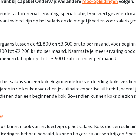
Je kunt bij Capabel Onderwijs wel andere
mbo-opleidingen
volgen.
llende factoren zoals ervaring, specialisatie, type werkgever en loc
an invloed zijn op het salaris en de mogelijkheden voor salarisgroei
oorgaans tussen de €1.800 en €3.500 bruto per maand. Voor beginne
€1.800 tot €2.200 bruto per maand. Naarmate je meer ervaring opdo
verdienen dat oploopt tot €3.500 bruto of meer per maand.
van het salaris van een kok. Beginnende koks en leerling-koks verdi
en in de keuken werkt en je culinaire expertise uitbreidt, neemt j
rdienen dan een beginnende kok. Bovendien kunnen koks die zich s
ie
kok kunnen ook van invloed zijn op het salaris. Koks die een culin
eringen hebben behaald, kunnen hogere salarissen krijgen. Special