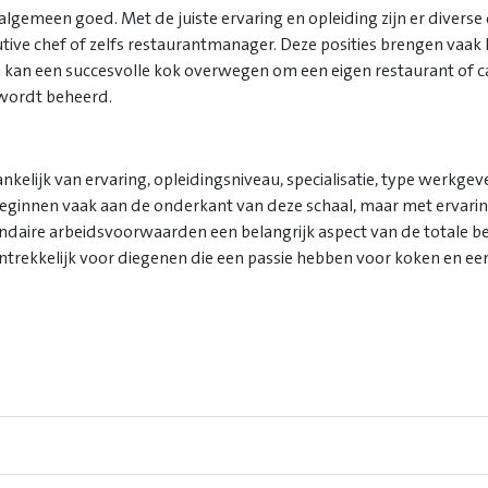
t algemeen goed. Met de juiste ervaring en opleiding zijn er diver
cutive chef of zelfs restaurantmanager. Deze posities brengen vaak
an een succesvolle kok overwegen om een eigen restaurant of cate
 wordt beheerd.
nkelijk van ervaring, opleidingsniveau, specialisatie, type werkgeve
ginnen vaak aan de onderkant van deze schaal, maar met ervaring 
secundaire arbeidsvoorwaarden een belangrijk aspect van de totale 
trekkelijk voor diegenen die een passie hebben voor koken en een