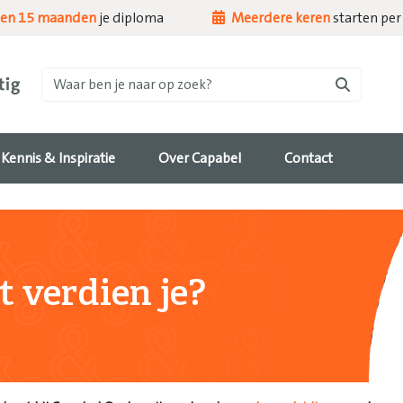
nen 15 maanden
je diploma
Meerdere keren
starten per 
Waar ben je naar op zoek?
Kennis & Inspiratie
Over Capabel
Contact
 verdien je?