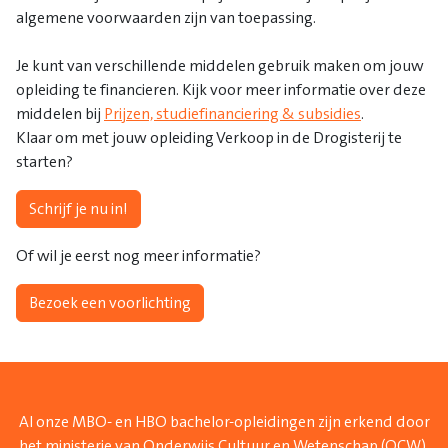
algemene voorwaarden zijn van toepassing.
Je kunt van verschillende middelen gebruik maken om jouw
opleiding te financieren. Kijk voor meer informatie over deze
middelen bij
Prijzen, studiefinanciering & subsidies
.
Klaar om met jouw opleiding Verkoop in de Drogisterij te
starten?
Schrijf je nu in!
Of wil je eerst nog meer informatie?
Bezoek een voorlichting
Al onze MBO- en HBO bachelor-opleidingen zijn erkend door
het ministerie van Onderwijs Cultuur en Wetenschap (OCW).