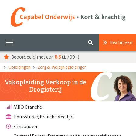
Inschrijven
Beoordeeld met een
8,5
(1.700+)
Opleidingen
Zorg & Welzijn opleidingen
Vakopleiding Verkoop in de
Drogisterij
MBO Branche
Thuisstudie, Branche deeltijd
3 maanden