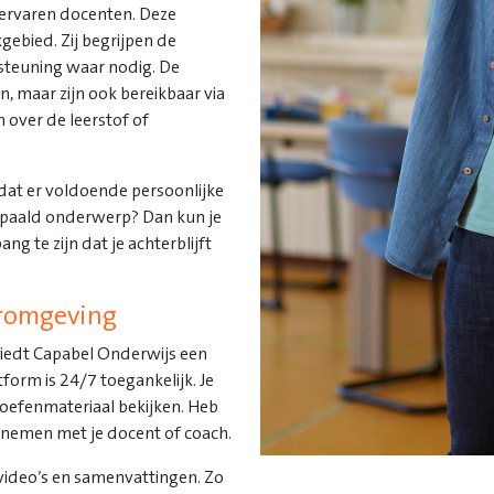
 ervaren docenten. Deze
gebied. Zij begrijpen de
steuning waar nodig. De
n, maar zijn ook bereikbaar via
n over de leerstof of
dat er voldoende persoonlijke
bepaald onderwerp? Dan kun je
ng te zijn dat je achterblijft
eromgeving
biedt Capabel Onderwijs een
tform is 24/7 toegankelijk. Je
 oefenmateriaal bekijken. Heb
opnemen met je docent of coach.
video’s en samenvattingen. Zo