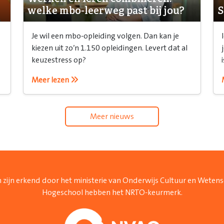
welke mbo-leerweg past bij jou?
S
Je wil een mbo-opleiding volgen. Dan kan je
kiezen uit zo’n 1.150 opleidingen. Levert dat al
keuzestress op?
Meer lezen
Meer nieuws
 zijn erkend door het ministerie van Onderwijs Cultuur en Weten
Hogeschool hebben het NRTO-keurmerk.