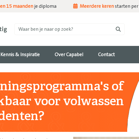
nen 15 maanden
je diploma
Meerdere keren
starten per 
Waar ben je naar op zoek?
Kennis & Inspiratie
Over Capabel
Contact
uningsprogramma's of
kbaar voor volwassen
denten?