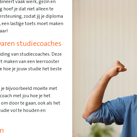
bineert vaak werk, gezin en
 hoef je dat niet alleen te
ersteuning, zodat jij je diploma
t, een lastige toets moet maken
aar!
rvaren studiecoaches
eiding van studiecoaches. Deze
het maken van een leerrooster
e hoe je jouw studie het beste
b je bijvoorbeeld moeite met
coach met jou hoe je het
om door te gaan, ook als het
tudie vol te houden en
en