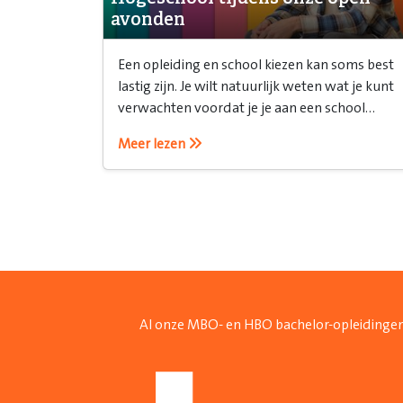
avonden
Een opleiding en school kiezen kan soms best
lastig zijn. Je wilt natuurlijk weten wat je kunt
verwachten voordat je je aan een school
verbindt. Daarvoor is een open avond ideaal!
Meer lezen
Al onze MBO- en HBO bachelor-opleidingen