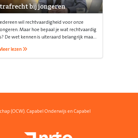
trafrecht bij jongeren
Iedereen wil rechtvaardigheid voor onze
jongeren. Maar hoe bepaal je wat rechtvaardig
is? De wet kennen is uiteraard belangrijk maar
het is ook belangrijk om te weten hoe je het
Meer lezen
recht inzet.
schap (OCW). Capabel Onderwijs en Capabel