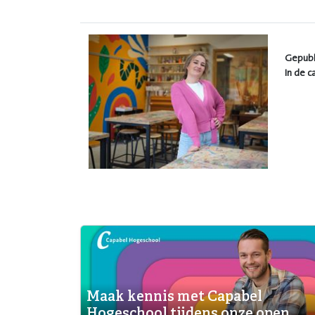
Gepubl
In de c
Maak kennis met Capabel
Hogeschool tijdens onze open