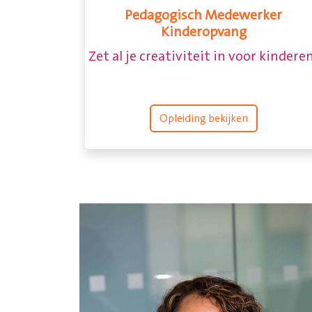
Gespecialiseerd pedagogisch
medewerker, MBO 4
Rust en structuur of actie en
uitdagingen?
Opleiding bekijken