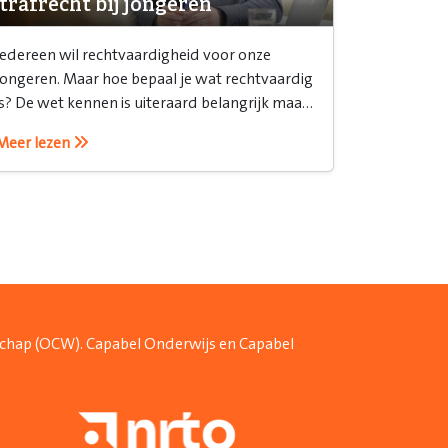
trafrecht bij jongeren
Iedereen wil rechtvaardigheid voor onze
jongeren. Maar hoe bepaal je wat rechtvaardig
is? De wet kennen is uiteraard belangrijk maar
het is ook belangrijk om te weten hoe je het
Meer lezen
recht inzet.
schap (OCW). Capabel Onderwijs en Capabel