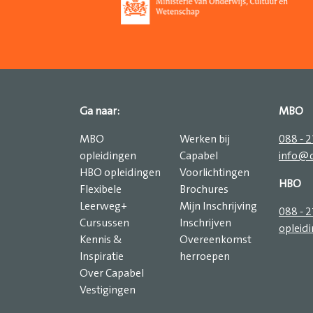
Ga naar:
MBO
MBO
Werken bij
088 - 
opleidingen
Capabel
info@c
HBO opleidingen
Voorlichtingen
HBO
Flexibele
Brochures
Leerweg+
Mijn Inschrijving
088 - 
Cursussen
Inschrijven
opleid
Kennis &
Overeenkomst
Inspiratie
herroepen
Over Capabel
Vestigingen