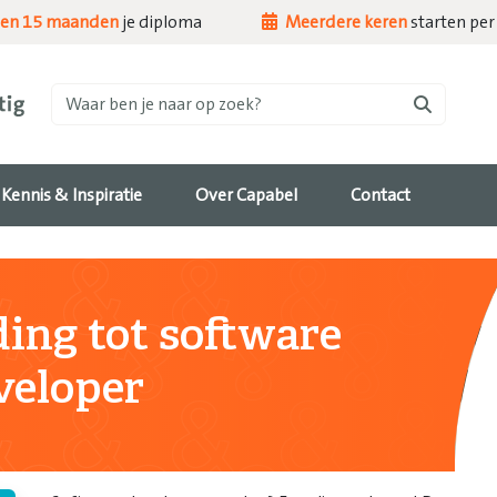
nen 15 maanden
je diploma
Meerdere keren
starten per 
Waar ben je naar op zoek?
Kennis & Inspiratie
Over Capabel
Contact
ing tot software
veloper