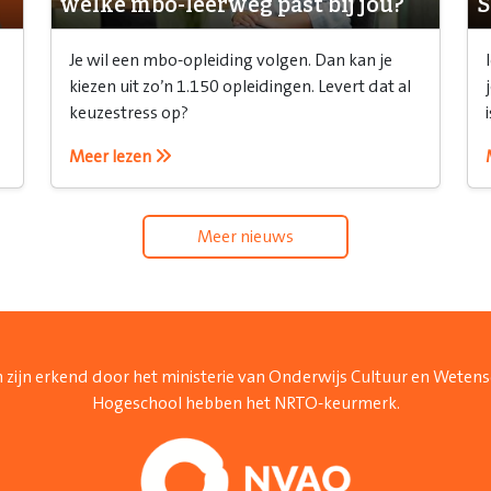
welke mbo-leerweg past bij jou?
S
Je wil een mbo-opleiding volgen. Dan kan je
kiezen uit zo’n 1.150 opleidingen. Levert dat al
keuzestress op?
Meer lezen
Meer nieuws
 zijn erkend door het ministerie van Onderwijs Cultuur en Weten
Hogeschool hebben het NRTO-keurmerk.