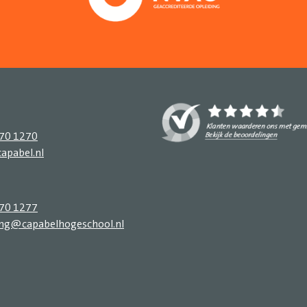
270 1270
apabel.nl
270 1277
ing@capabelhogeschool.nl