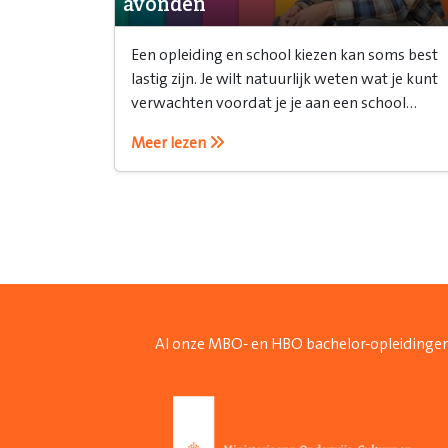
avonden
Een opleiding en school kiezen kan soms best
lastig zijn. Je wilt natuurlijk weten wat je kunt
verwachten voordat je je aan een school
verbindt. Daarvoor is een open avond ideaal!
Meer lezen
Al onze MBO- en HBO bachelor-opleidingen