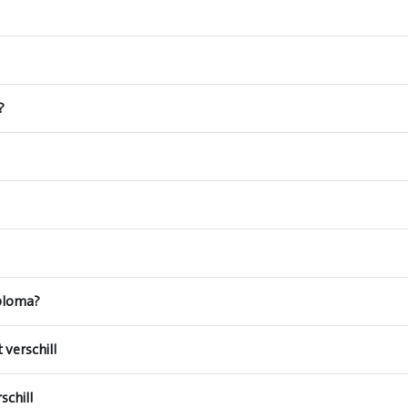
?
ploma?
 verschil!
schil!