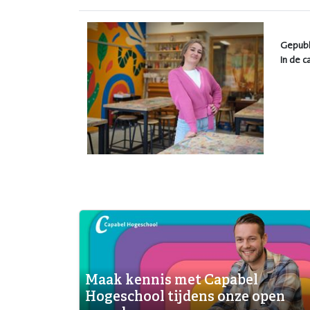
Gepubl
In de c
Maak kennis met Capabel
Hogeschool tijdens onze open