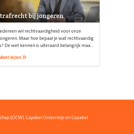
trafrecht bij jongeren
Iedereen wil rechtvaardigheid voor onze
jongeren. Maar hoe bepaal je wat rechtvaardig
is? De wet kennen is uiteraard belangrijk maar
het is ook belangrijk om te weten hoe je het
Meer lezen
recht inzet.
schap (OCW). Capabel Onderwijs en Capabel