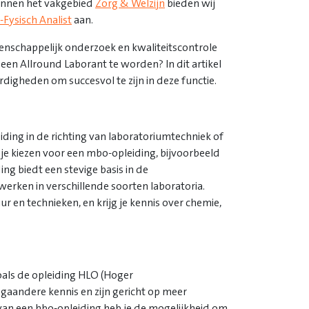
Binnen het vakgebied
Zorg & Welzijn
bieden wij
Fysisch Analist
aan.
enschappelijk onderzoek en kwaliteitscontrole
en Allround Laborant te worden? In dit artikel
digheden om succesvol te zijn in deze functie.
ding in de richting van laboratoriumtechniek of
je kiezen voor een mbo-opleiding, bijvoorbeeld
ng biedt een stevige basis in de
erken in verschillende soorten laboratoria.
r en technieken, en krijg je kennis over chemie,
zoals de opleiding HLO (Hoger
gaandere kennis en zijn gericht op meer
an een hbo-opleiding heb je de mogelijkheid om