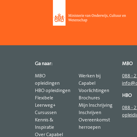
Ga naar:
MBO
MBO
Werken bij
088 - 
opleidingen
Capabel
info@c
HBO opleidingen
Voorlichtingen
HBO
Flexibele
Brochures
Leerweg+
Mijn Inschrijving
088 - 
Cursussen
Inschrijven
opleid
Kennis &
Overeenkomst
Inspiratie
herroepen
Over Capabel