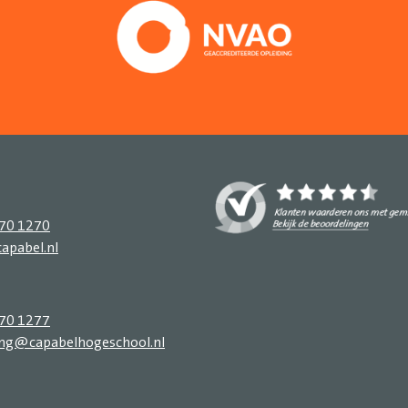
270 1270
apabel.nl
270 1277
ing@capabelhogeschool.nl