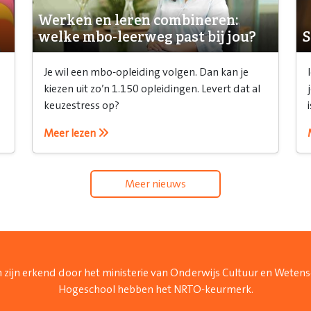
Werken en leren combineren:
welke mbo-leerweg past bij jou?
S
Je wil een mbo-opleiding volgen. Dan kan je
kiezen uit zo’n 1.150 opleidingen. Levert dat al
keuzestress op?
Meer lezen
Meer nieuws
 zijn erkend door het ministerie van Onderwijs Cultuur en Weten
Hogeschool hebben het NRTO-keurmerk.