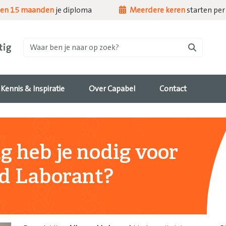
nen 15 maanden
je diploma
Meerdere keren
starten per 
Waar ben je naar op zoek?
Kennis & Inspiratie
Over Capabel
Contact
g heb je nodig voor
d Laborant?