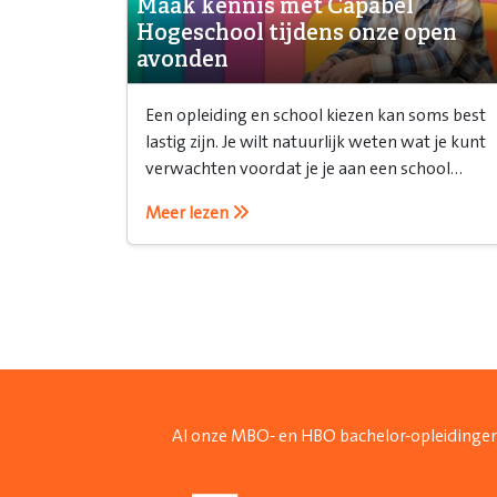
Maak kennis met Capabel
Hogeschool tijdens onze open
avonden
Een opleiding en school kiezen kan soms best
lastig zijn. Je wilt natuurlijk weten wat je kunt
verwachten voordat je je aan een school
verbindt. Daarvoor is een open avond ideaal!
Meer lezen
Al onze MBO- en HBO bachelor-opleidingen