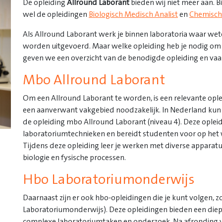
De opleiding
Allround Laborant
bieden wij niet meer aan. 
wel de opleidingen
Biologisch Medisch Analist
en
Chemisch-
Als Allround Laborant werk je binnen laboratoria waar wet
worden uitgevoerd. Maar welke opleiding heb je nodig om e
geven we een overzicht van de benodigde opleiding en vaar
Mbo Allround Laborant
Om een Allround Laborant te worden, is een relevante oplei
een aanverwant vakgebied noodzakelijk. In Nederland kun 
de opleiding mbo Allround Laborant (niveau 4). Deze opleidi
laboratoriumtechnieken en bereidt studenten voor op het w
Tijdens deze opleiding leer je werken met diverse apparatuu
biologie en fysische processen.
Hbo Laboratoriumonderwijs
Daarnaast zijn er ook hbo-opleidingen die je kunt volgen, 
Laboratoriumonderwijs). Deze opleidingen bieden een diep
complexe laboratoriumtaken en onderzoek. Na afronding v