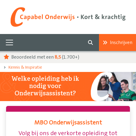
Inschrijven
Beoordeeld met een
8,5
(1.700+)
Kennis & Inspiratie
Welke opleiding heb ik
nodig voor
Onderwijsassistent?
MBO Onderwijsassistent
Volg bij ons de verkorte opleiding tot