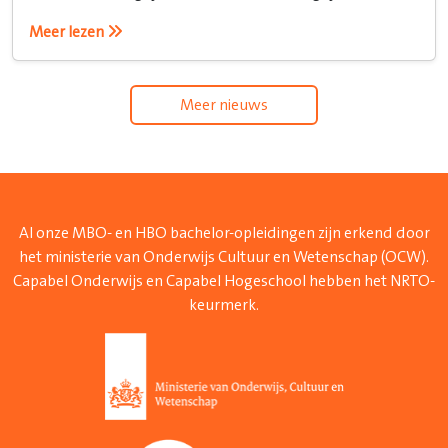
weten hoe je het recht inzet.
Meer lezen
Meer nieuws
Al onze MBO- en HBO bachelor-opleidingen zijn erkend door
het ministerie van Onderwijs Cultuur en Wetenschap (OCW).
Capabel Onderwijs en Capabel Hogeschool hebben het NRTO-
keurmerk.