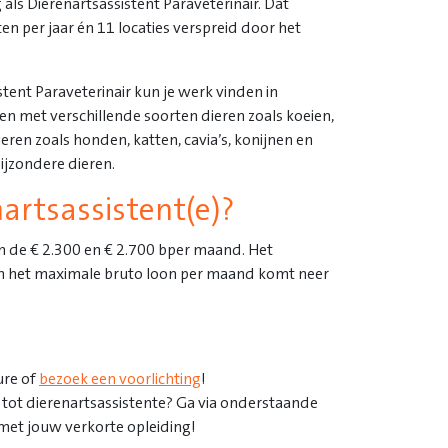
als Dierenartsassistent Paraveterinair. Dat
 per jaar én 11 locaties verspreid door het
tent Paraveterinair kun je werk vinden in
ken met verschillende soorten dieren zoals koeien,
ren zoals honden, katten, cavia’s, konijnen en
bijzondere dieren.
nartsassistent(e)?
n de € 2.300 en € 2.700 bper maand. Het
 en het maximale bruto loon per maand komt neer
ure of
bezoek een voorlichting
!
 tot dierenartsassistente? Ga via onderstaande
 met jouw verkorte opleiding!