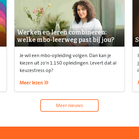
Werken en leren combineren:
welke mbo-leerweg past bij jou?
S
Je wil een mbo-opleiding volgen. Dan kan je
kiezen uit zo’n 1.150 opleidingen. Levert dat al
keuzestress op?
Meer lezen
Meer nieuws