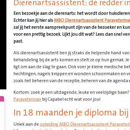
Dierenartsassistent: de redder i
Een bezoekje aan de dierenarts: het wordt door huisdieren en
Echter kan jij hier als
MBO Dierenartsassistent Paraveterina
zal jij het eerste aanspreekpunt zijn van de bezoeker en kun
voor een prettig bezoek. Lijkt jou dit wat? Lees dan snel ve
past.
Als dierenartsassistent ben jij straks de helpende hand van 
behandeling bij de arts komen en stelt ze op hun gemak. Je
ligt om aan de slag te gaan. Ook voer je kleine medische be
hechtingen, nagels knippen en wonden schoonmaken en verb
zoals het beheren van de receptie, beheren van de agenda 
Kortom: zoek je een uitdagende, leuke en veelzijdige baan?
Paraveterinair
bij Capabel echt wat voor jou!
In 18 maanden je diploma bi
Uniek aan de
opleiding MBO Dierenartsassistent Paraveteri