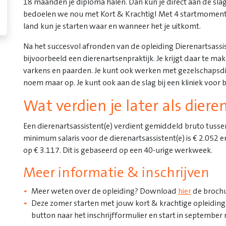
18 maanden je diploma halen. Dan kun je direct aan de slag 
bedoelen we nou met Kort & Krachtig! Met 4 startmomenten
land kun je starten waar en wanneer het je uitkomt.
Na het succesvol afronden van de opleiding Dierenartsassis
bijvoorbeeld een dierenartsenpraktijk. Je krijgt daar te ma
varkens en paarden. Je kunt ook werken met gezelschapsdie
noem maar op. Je kunt ook aan de slag bij een kliniek voor 
Wat verdien je later als diere
Een dierenartsassistent(e) verdient gemiddeld bruto tusse
minimum salaris voor de dierenartsassistent(e) is € 2.052
op € 3.117. Dit is gebaseerd op een 40-urige werkweek.
Meer informatie & inschrijven
Meer weten over de opleiding? Download
hier
de broch
Deze zomer starten met jouw kort & krachtige opleiding
button naar het inschrijfformulier en start in september