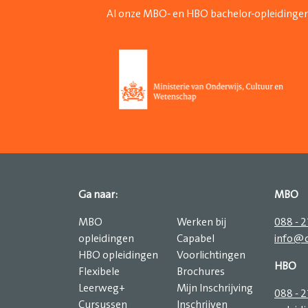
Al onze MBO- en HBO bachelor-opleidingen
Ga naar:
MBO
MBO
Werken bij
088 - 
opleidingen
Capabel
info@c
HBO opleidingen
Voorlichtingen
HBO
Flexibele
Brochures
Leerweg+
Mijn Inschrijving
088 - 
Cursussen
Inschrijven