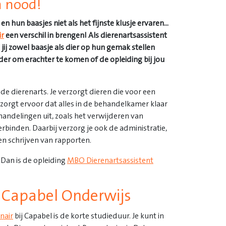
n nood!
 hun baasjes niet als het fijnste klusje ervaren...
ir
een verschil in brengen! Als dierenartsassistent
 jij zowel baasje als dier op hun gemak stellen
rder om erachter te komen of de opleiding bij jou
de dierenarts. Je verzorgt dieren die voor een
 zorgt ervoor dat alles in de behandelkamer klaar
handelingen uit, zoals het verwijderen van
inden. Daarbij verzorg je ook de administratie,
en schrijven van rapporten.
 Dan is de opleiding
MBO Dierenartsassistent
j Capabel Onderwijs
nair
bij Capabel is de korte studieduur. Je kunt in