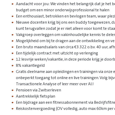
Aandacht voor jou: We vinden het belangrijk dat je het bes
budget om een minor onderwijsprofessional te halen
Een enthousiast, betrokken en bevlogen team, waar plezie
Nieuwe docenten krijg bij ons een buddy toegewezen, da
kunt terugvallen zodat je er niet alleen voor komt te sta
Vakgroep overleggen om vakinhoudelijke kennis te dele
Mogelijkheid om bij te dragen aan de ontwikkeling en v
Een bruto maandsalaris van circa €3.322 o.b.v. 40 uur, afh
Een tijdelijk contract met uitzicht op verlenging
12 lesvrije weken/vakantie, in deze periode krijg je door
8% vakantiegeld
Gratis deelname aan opleidingen en trainingen via onze
onbeperkt toegang tot online en live trainingen. Volg bij
Transactionele Analyse of leer meer over AI.!
Pensioen via Zwitserleven
Aantrekkelijk fietsplan
Een bijdrage aan een fitnessabonnement via Bedrijfsfitn
Reiskostenvergoeding (OV volledig, auto max 60km per 