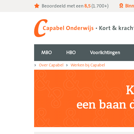
Beoordeeld met een
8,5
(1.700+)
Bin
MBO
HBO
Voorlichtingen
Over Capabel
Werken bij Capabel
K
een baan d