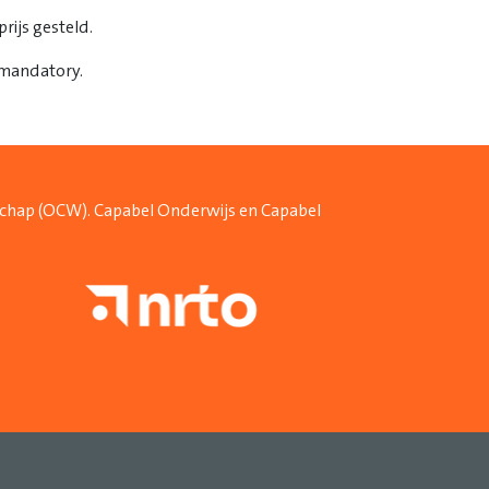
rijs gesteld.
 mandatory.
schap (OCW). Capabel Onderwijs en Capabel