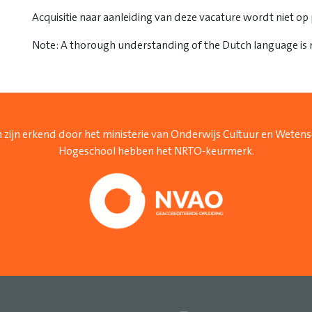
Acquisitie naar aanleiding van deze vacature wordt niet op p
Note: A thorough understanding of the Dutch language is
 zijn erkend door het ministerie van Onderwijs Cultuur en Weten
Hogeschool hebben het NRTO-keurmerk.