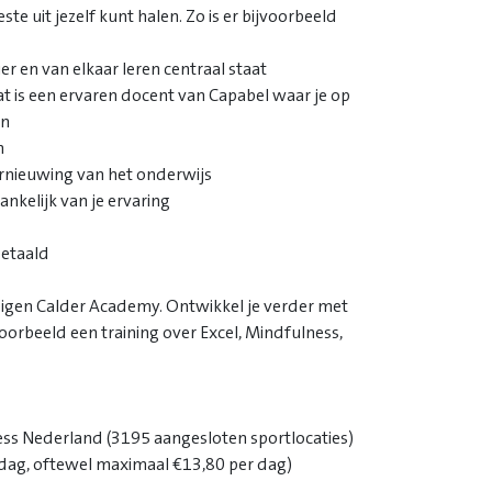
te uit jezelf kunt halen. Zo is er bijvoorbeeld
r en van elkaar leren centraal staat
t is een ervaren docent van Capabel waar je op
an
n
ernieuwing van het onderwijs
ankelijk van je ervaring
betaald
 eigen Calder Academy. Ontwikkel je verder met
voorbeeld een training over Excel, Mindfulness,
ess Nederland (3195 aangesloten sportlocaties)
dag, oftewel maximaal €13,80 per dag)