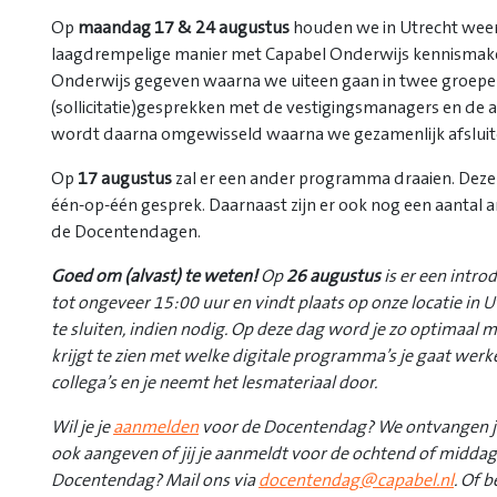
Op
maandag 17 & 24 augustus
houden we in Utrecht weer
laagdrempelige manier met Capabel Onderwijs kennismaken
Onderwijs gegeven waarna we uiteen gaan in twee groepen
(sollicitatie)gesprekken met de vestigingsmanagers en de 
wordt daarna omgewisseld waarna we gezamenlijk afsluite
Op
17 augustus
zal er een ander programma draaien. Deze
één-op-één gesprek. Daarnaast zijn er ook nog een aantal 
de Docentendagen.
Goed om (alvast) te weten!
Op
26 augustus
is er een intro
tot ongeveer 15:00 uur en vindt plaats op onze locatie in U
te sluiten, indien nodig. Op deze dag word je zo optimaal m
krijgt te zien met welke digitale programma’s je gaat werk
collega’s en je neemt het lesmateriaal door.
Wil je je
aanmelden
voor de Docentendag? We ontvangen je
ook aangeven of jij je aanmeldt voor de ochtend of middag
Docentendag? Mail ons via
docentendag@capabel.nl
. Of b