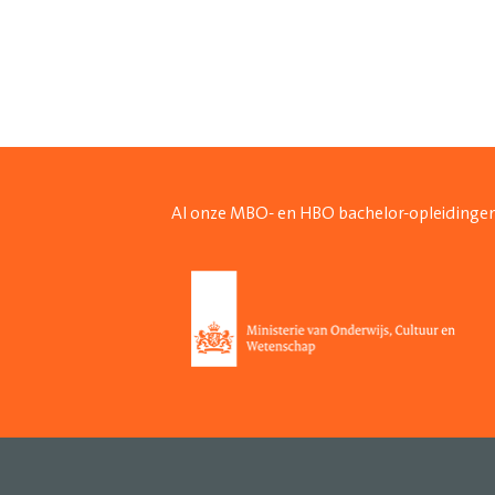
Al onze MBO- en HBO bachelor-opleidingen