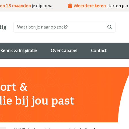
nen 15 maanden
je diploma
Meerdere keren
starten per 
Waar ben je naar op zoek?
Kennis & Inspiratie
Over Capabel
Contact
ort &
ie bij jou past