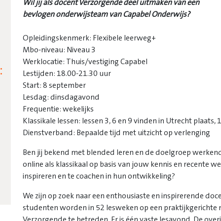
Wil jij als docent Verzorgende deel uitmaken van een
bevlogen onderwijsteam van Capabel Onderwijs?
Opleidingskenmerk: Flexibele leerweg+
Mbo-niveau: Niveau 3
Werklocatie: Thuis/vestiging Capabel
:
Lestijden: 18.00-21.30 uur
Start: 8 september
Lesdag: dinsdagavond
Frequentie: wekelijks
Klassikale lessen: lessen 3, 6 en 9 vinden in Utrecht plaats,
Dienstverband: Bepaalde tijd met uitzicht op verlenging
Ben jij bekend met blended leren en de doelgroep werkend
online als klassikaal op basis van jouw kennis en recente 
inspireren en te coachen in hun ontwikkeling?
We zijn op zoek naar een enthousiaste en inspirerende doc
studenten worden in 52 lesweken op een praktijkgerichte
Verzorgende te betreden. Er is één vaste lesavond. De overi