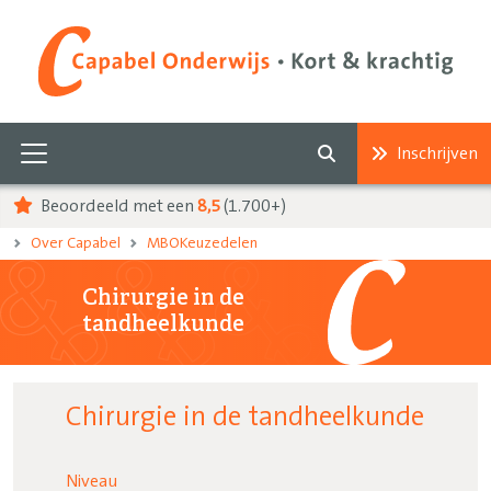
Inschrijven
Beoordeeld met een
8,5
(1.700+)
Over Capabel
MBOKeuzedelen
Chirurgie in de
tandheelkunde
Chirurgie in de tandheelkunde
Niveau