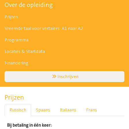
Over de opleiding
Prijzen
Vreemde taal voor vertalers: A1 naar A2
Programma
Locaties & Startdata
Financiering
Inschrijven
Prijzen
Russisch
Spaans
Italiaans
Frans
Bij betaling in één keer: