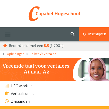
Inschrijven
Beoordeeld met een
8,5
(1.700+)
Opleidingen
Tolken & Vertalen
Vreemde taal voor vertalers:
A1 naar A2
HBO Module
Vertaal cursus
2 maanden