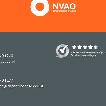
270 1270
apabel.nl
270 1277
ing@capabelhogeschool.nl