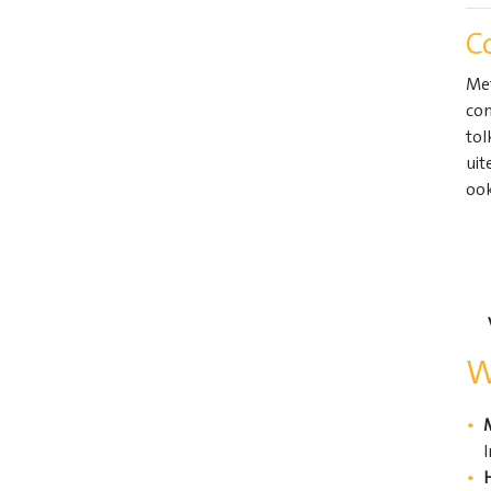
C
Met
con
tol
uit
ook
W