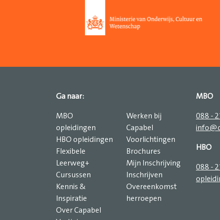
Ga naar:
MBO
MBO
Werken bij
088 - 
opleidingen
Capabel
info@c
HBO opleidingen
Voorlichtingen
HBO
Flexibele
Brochures
Leerweg+
Mijn Inschrijving
088 - 
Cursussen
Inschrijven
opleid
Kennis &
Overeenkomst
Inspiratie
herroepen
Over Capabel