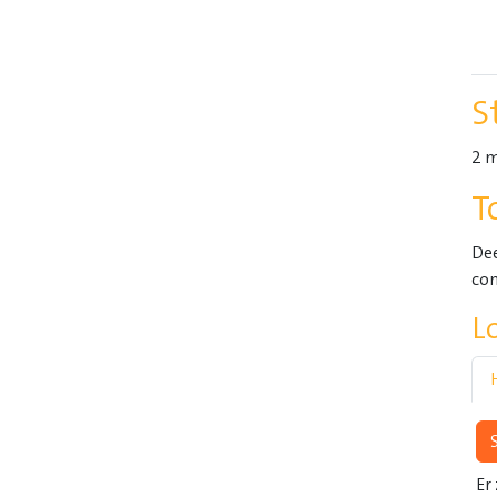
S
2 
T
Dee
con
L
S
Er