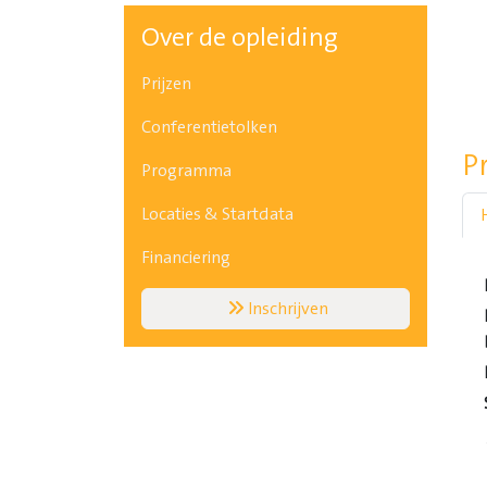
Over de opleiding
Prijzen
Conferentietolken
P
Programma
Locaties & Startdata
Financiering
Inschrijven