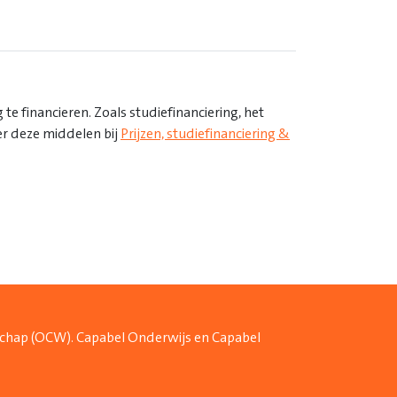
e financieren. Zoals studiefinanciering, het
er deze middelen bij
Prijzen, studiefinanciering &
schap (OCW). Capabel Onderwijs en Capabel