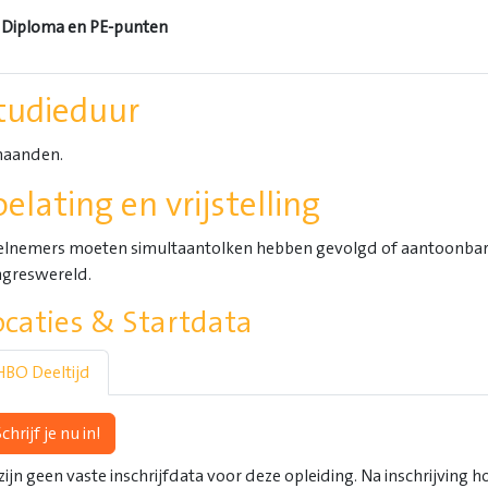
Diploma en PE-punten
tudieduur
maanden.
oelating en vrijstelling
lnemers moeten simultaantolken hebben gevolgd of aantoonbare 
greswereld.
ocaties & Startdata
HBO Deeltijd
chrijf je nu in!
 zijn geen vaste inschrijfdata voor deze opleiding. Na inschrijving h