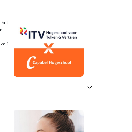
 het
de
zelf