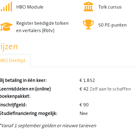
HBO Module
Tolk cursus
Register beëdigde tolken
50 PE-punten
en vertalers (Rbtv)
rijzen
HBO Deeltijd
Bij betaling in één keer:
€ 1.852
Leermiddelen en (online)
€ 42
Zelf aan te schaffen
boekenpakket:
Inschrijfgeld:
€ 90
Studiefinanciering mogelijk:
Nee
*Vanaf 1 september gelden er nieuwe tarieven