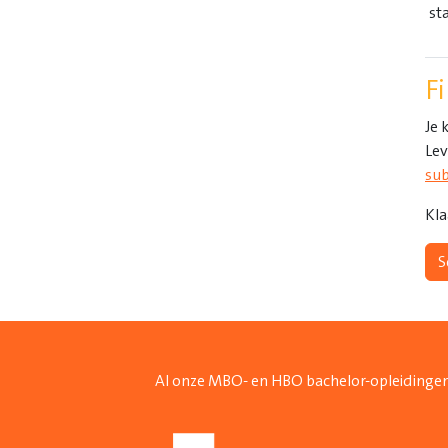
st
F
Je 
Lev
sub
Kla
S
Al onze MBO- en HBO bachelor-opleidingen