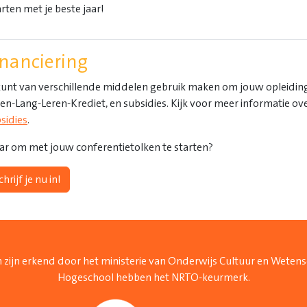
arten met je beste jaar!
inanciering
kunt van verschillende middelen gebruik maken om jouw opleiding t
en-Lang-Leren-Krediet, en subsidies. Kijk voor meer informatie ov
sidies
.
ar om met jouw conferentietolken te starten?
chrijf je nu in!
 zijn erkend door het ministerie van Onderwijs Cultuur en Weten
Hogeschool hebben het NRTO-keurmerk.