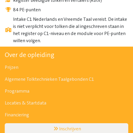
Register beëdigde tolken en vertalers (Rbtv)
84 PE-punten
Intake C1 Nederlands en Vreemde Taal vereist. De intake
is niet verplicht voor tolken die al ingeschreven staan in
het register op C1-niveau en de module voor PE-punten
willen volgen.
Over de opleiding
Prijzen
Algemene Tolktechnieken Taalgebonden C1
Programma
Locaties & Startdata
Financiering
Inschrijven