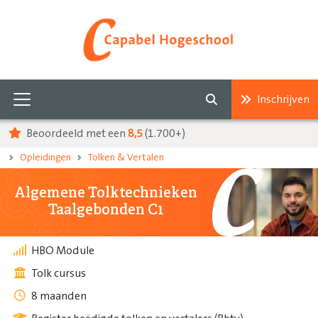
Inschrijven
Beoordeeld met een
8,5
(1.700+)
Opleidingen
Tolken & Vertalen
Algemene Tolktechnieken
Taalgebonden C1
HBO Module
Tolk cursus
8 maanden